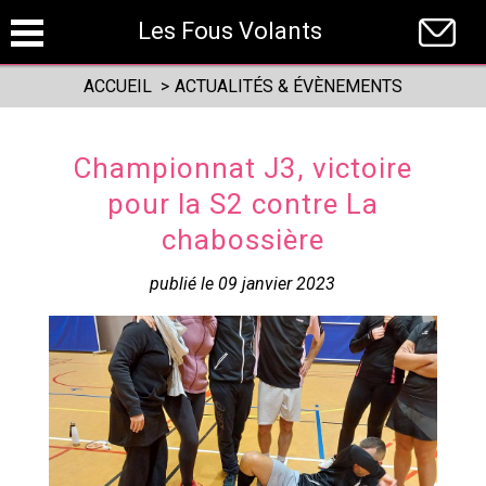
Panneau de gestion des cookies
Les Fous Volants
ACCUEIL
>
ACTUALITÉS & ÉVÈNEMENTS
Championnat J3, victoire
pour la S2 contre La
chabossière
publié le 09 janvier 2023