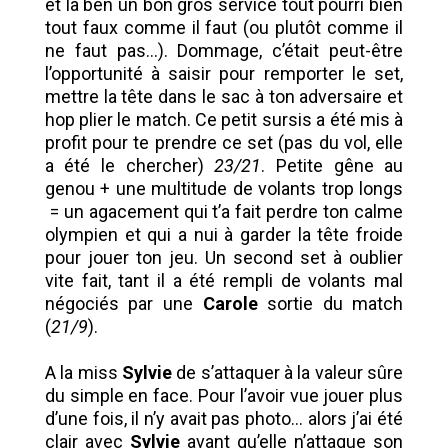
et là ben un bon gros service tout pourri bien
tout faux comme il faut (ou plutôt comme il
ne faut pas…). Dommage, c’était peut-être
l’opportunité à saisir pour remporter le set,
mettre la tête dans le sac à ton adversaire et
hop plier le match. Ce petit sursis a été mis à
profit pour te prendre ce set (pas du vol, elle
a été le chercher)
23/21
. Petite gêne au
genou + une multitude de volants trop longs
= un agacement qui t’a fait perdre ton calme
olympien et qui a nui à garder la tête froide
pour jouer ton jeu. Un second set à oublier
vite fait, tant il a été rempli de volants mal
négociés par une
Carole
sortie du match
(
21/9
).
A la miss
Sylvie
de s’attaquer à la valeur sûre
du simple en face. Pour l’avoir vue jouer plus
d’une fois, il n’y avait pas photo… alors j’ai été
clair avec
Sylvie
avant qu’elle n’attaque son