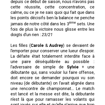
depuis ce début de saison, nous n’avons pas
cette réussite, cette concentration, ce
calme, ou ce je ne sais quoi qui fait que dans
les points décisifs ben la balance ne penche
ème
jamais de notre côté dans les 3
sets. Une
fois de plus la victoire nous glisse entre les
doigts d’un rien :
23/21
Les filles (
Carole
&
Audrey
) se devaient de
l’emporter pour conserver une lueur d’espoir.
La défaite était totalement interdite face à
une paire déséquilibrée au possible :
l’adversaire de simple de
Sylvie
+ une
débutante qui, sans vouloir lui faire offense,
doit encore se demander pourquoi vu son
niveau (de débutante) on l’avait alignée dans
une rencontre de championnat… Le match
est lancé et la messe est dite, la débutante
n’est là que pour ramasser les volants qui
sont joués sur elle et qu’elle n’arrive que trop