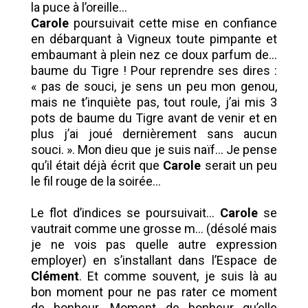
la puce à l’oreille…
Carole
poursuivait cette mise en confiance
en débarquant à Vigneux toute pimpante et
embaumant à plein nez ce doux parfum de…
baume du Tigre ! Pour reprendre ses dires :
« pas de souci, je sens un peu mon genou,
mais ne t’inquiète pas, tout roule, j’ai mis 3
pots de baume du Tigre avant de venir et en
plus j’ai joué dernièrement sans aucun
souci. ». Mon dieu que je suis naïf… Je pense
qu’il était déjà écrit que
Carole
serait un peu
le fil rouge de la soirée…
Le flot d’indices se poursuivait…
Carole
se
vautrait comme une grosse m… (désolé mais
je ne vois pas quelle autre expression
employer) en s’installant dans l’Espace de
Clément
. Et comme souvent, je suis là au
bon moment pour ne pas rater ce moment
de bonheur. Moment de bonheur qu’elle