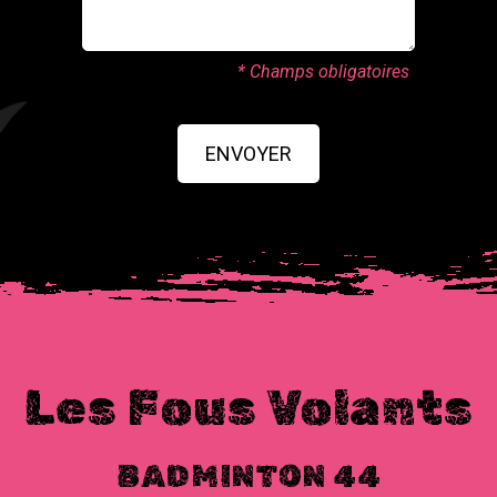
* Champs obligatoires
ENVOYER
Les Fous Volants
BADMINTON 44