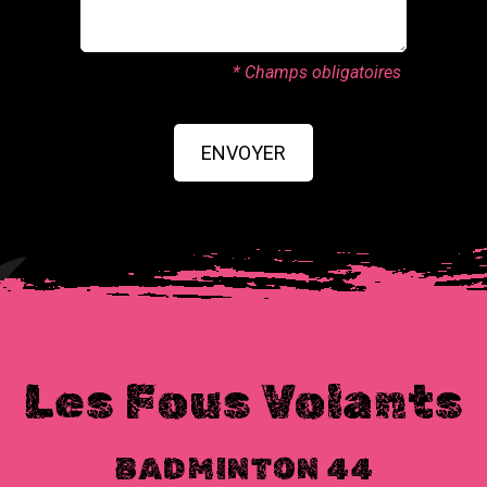
* Champs obligatoires
ENVOYER
Les Fous Volants
BADMINTON 44