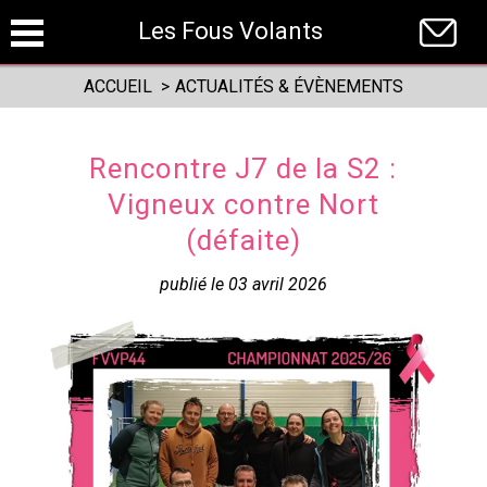
Panneau de gestion des cookies
Les Fous Volants
ACCUEIL
>
ACTUALITÉS & ÉVÈNEMENTS
Rencontre J7 de la S2 :
Vigneux contre Nort
(défaite)
publié le 03 avril 2026