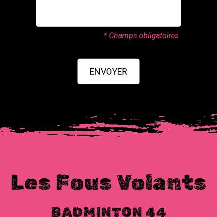
* Champs obligatoires
ENVOYER
Les Fous Volants
BADMINTON 44