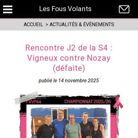
Panneau de gestion des cookies
Les Fous Volants
ACCUEIL
>
ACTUALITÉS & ÉVÈNEMENTS
Rencontre J2 de la S4 :
Vigneux contre Nozay
(défaite)
publié le 14 novembre 2025