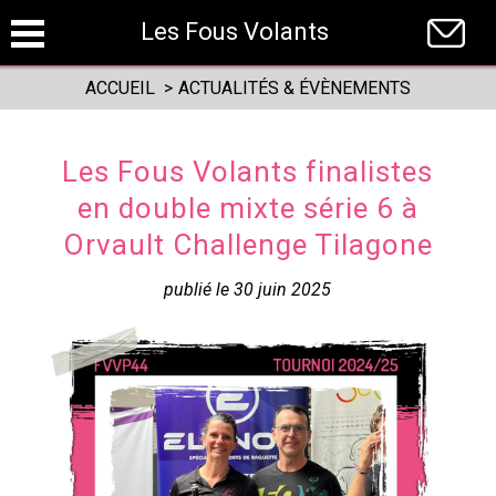
Panneau de gestion des cookies
Les Fous Volants
ACCUEIL
>
ACTUALITÉS & ÉVÈNEMENTS
Les Fous Volants finalistes
en double mixte série 6 à
Orvault Challenge Tilagone
publié le 30 juin 2025