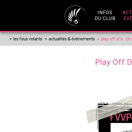
Panneau de gestion des cookies
INFOS
ACT
DU CLUB
ÉV
>
les fous volants
>
actualités & évènements
>
play off d1s - j9
Play Off D