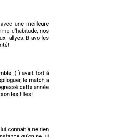
r avec une meilleure
mme d'habitude, nos
x rallyes. Bravo les
ité!
le ;) ) avait fort à
piloguer, le match a
rogressé cette année
son les filles!
ui connait à ne rien
nstance qu'on ne lui