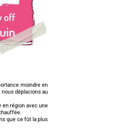
mportance moindre en
us nous déplacions au
e en région avec une
rchauffée.
s que ce fût la plus