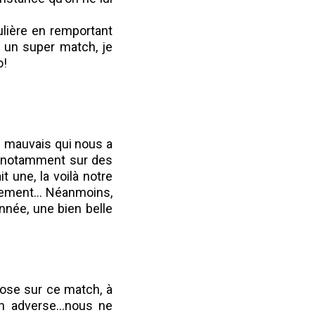
ulière en remportant
 un super match, je
o!
e mauvais qui nous a
é, notamment sur des
t une, la voilà notre
rement... Néanmoins,
année, une bien belle
ose sur ce match, à
 adverse...nous ne