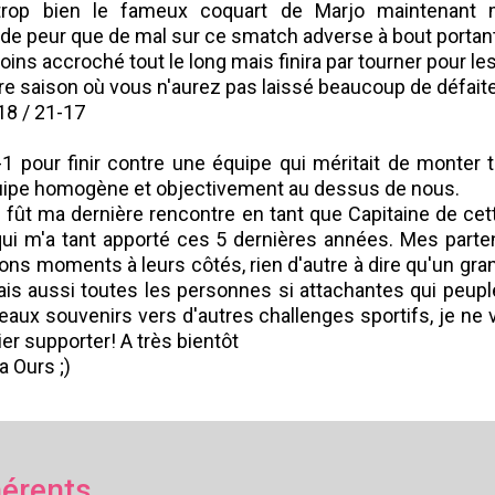
rop bien le fameux coquart de Marjo maintenant 
e peur que de mal sur ce smatch adverse à bout portant
ns accroché tout le long mais finira par tourner pour les
e saison où vous n'aurez pas laissé beaucoup de défaite
-18 / 21-17
1 pour finir contre une équipe qui méritait de monter t
uipe homogène et objectivement au dessus de nous.
ce fût ma dernière rencontre en tant que Capitaine de c
qui m'a tant apporté ces 5 dernières années. Mes parte
bons moments à leurs côtés, rien d'autre à dire qu'un gr
s aussi toutes les personnes si attachantes qui peupl
eaux souvenirs vers d'autres challenges sportifs, je ne 
ier supporter! A très bientôt
a Ours ;)
érents