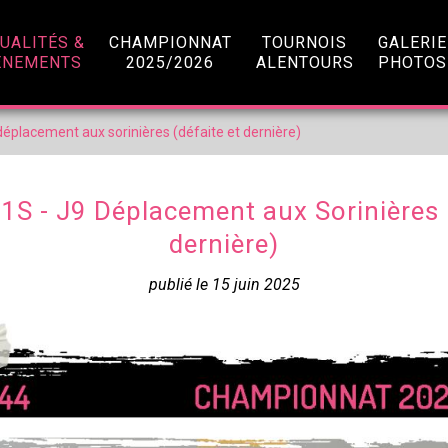
UALITÉS &
CHAMPIONNAT
TOURNOIS
GALERIE
ÈNEMENTS
2025/2026
ALENTOURS
PHOTOS
 déplacement aux sorinières (défaite et dernière)
1S - J9 Déplacement aux Sorinières 
dernière)
publié le 15 juin 2025