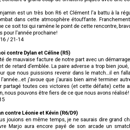
enjamin est un très bon R6 et Clément l'a battu à la rég
mbat dans cette atmosphère étouffante. Franchement
e ce soit toi qui ramène le point de cette rencontre, brav
 pour l'année prochaine!
-16 / 21-14
moi contre Dylan et Céline (R5)
té de mauvaise facture de notre part avec un démarrag
set de retard d'emblée. La paire adverse a trop bien jou
r que nous puissions revenir dans le match...il en fallai
l'année...et j'avoue que j'aurais bien aimé terminer aut
ir partagé toutes ces victoires (et cette défaite) cette 
n, nous pouvons être fiers de ce que nous avons réalisé!
-15
n contre Léonie et Kévin (R6/D9)
us jouions en même temps, je ne saurais dire grand ch
uvre Marjo aura encore payé de son arcade un smatch