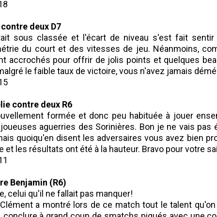
-18
 contre deux D7
ait sous classée et l'écart de niveau s'est fait senti
métrie du court et des vitesses de jeu. Néanmoins, co
t accrochés pour offrir de jolis points et quelques beau
malgré le faible taux de victoire, vous n'avez jamais démér
-15
lie contre deux R6
ouvellement formée et donc peu habituée à jouer ensemb
 joueuses aguerries des Sorinières. Bon je ne vais pas é
ais quoiqu'en disent les adversaires vous avez bien p
 et les résultats ont été à la hauteur. Bravo pour votre sai
-11
re Benjamin (R6)
, celui qu'il ne fallait pas manquer!
Clément a montré lors de ce match tout le talent qu'on l
r, conclure à grand coup de smatchs piqués avec une co