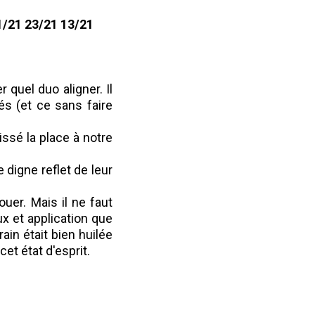
11/21 23/21 13/21
quel duo aligner. Il
és (et ce sans faire
issé la place à notre
 digne reflet de leur
uer. Mais il ne faut
x et application que
ain était bien huilée
et état d'esprit.