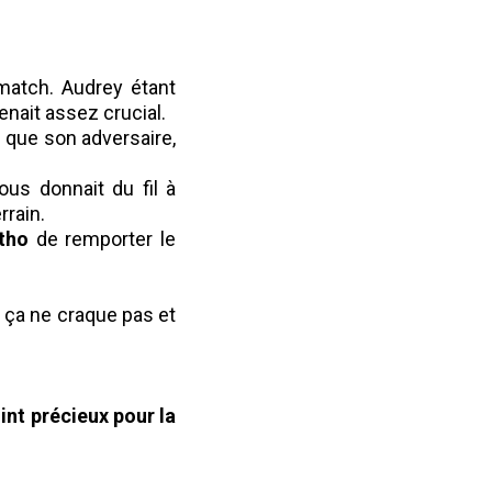
match. Audrey étant
enait assez crucial.
f que son adversaire,
ous donnait du fil à
rrain.
tho
de remporter le
 ça ne craque pas et
int précieux pour la