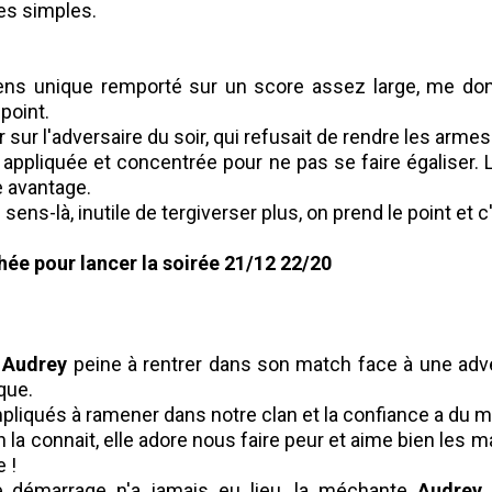
es simples.
ens unique remporté sur un score assez large, me don
point.
sur l'adversaire du soir, qui refusait de rendre les armes
e
appliquée et concentrée pour ne pas se faire égaliser. 
e avantage.
ens-là, inutile de tergiverser plus, on prend le point et c'
chée pour lancer la soirée 21/12 22/20
,
Audrey
peine à rentrer dans son match face à une adv
que.
liqués à ramener dans notre clan et la confiance a du mal
on la connait, elle adore nous faire peur et aime bien les 
e !
e démarrage n'a jamais eu lieu, la méchante
Audrey