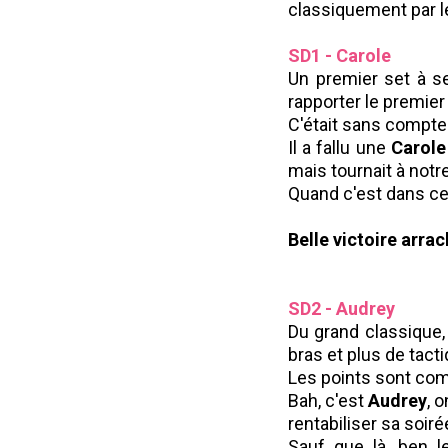
classiquement par l
SD1 - Carole
Un premier set à s
rapporter le premier 
C'était sans compter 
Il a fallu une
Carol
mais tournait à notr
Quand c'est dans ce s
Belle victoire arra
SD2 - Audrey
Du grand classique
bras et plus de tacti
Les points sont comp
Bah, c'est
Audrey
, 
rentabiliser sa soiré
Sauf que là, ben l