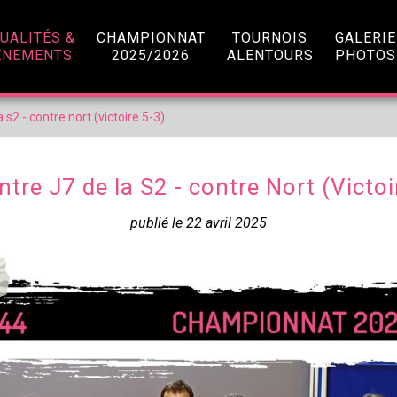
UALITÉS &
CHAMPIONNAT
TOURNOIS
GALERIE
ÈNEMENTS
2025/2026
ALENTOURS
PHOTOS
 s2 - contre nort (victoire 5-3)
tre J7 de la S2 - contre Nort (Victoi
publié le 22 avril 2025