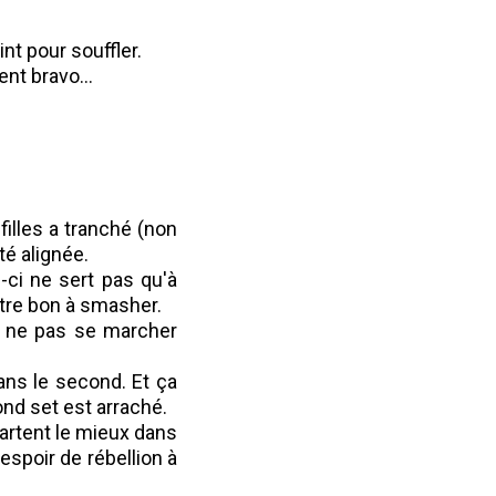
nt pour souffler.
nt bravo...
illes a tranché (non
té alignée.
-ci ne sert pas qu'à
être bon à smasher.
à ne pas se marcher
dans le second. Et ça
ond set est arraché.
partent le mieux dans
espoir de rébellion à