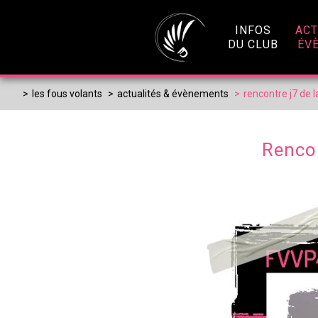
Panneau de gestion des cookies
INFOS
ACT
DU CLUB
ÉV
>
les fous volants
>
actualités & évènements
>
rencontre j7 de la
Rencon