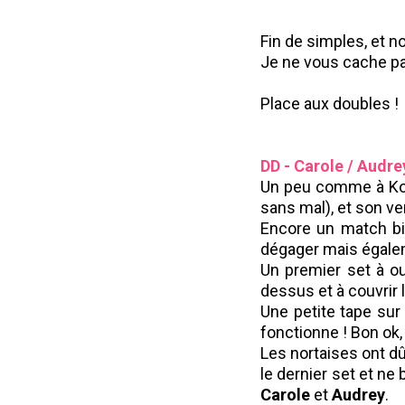
Fin de simples, et n
Je ne vous cache pas
Place aux doubles !
DD - Carole / Audre
Un peu comme à Koh-
sans mal), et son ver
Encore un match bie
dégager mais égaleme
Un premier set à o
dessus et à couvrir 
Une petite tape sur 
fonctionne ! Bon ok,
Les nortaises ont dû
le dernier set et ne
Carole
et
Audrey
.