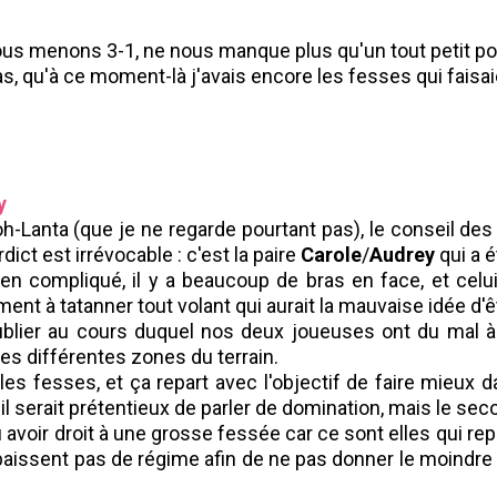
ous menons 3-1, ne nous manque plus qu'un tout petit poi
, qu'à ce moment-là j'avais encore les fesses qui faisaie
y
Lanta (que je ne regarde pourtant pas), le conseil des f
dict est irrévocable : c'est la paire
Carole
/
Audrey
qui a é
n compliqué, il y a beaucoup de bras en face, et celui
nt à tatanner tout volant qui aurait la mauvaise idée d'
ublier au cours duquel nos deux joueuses ont du mal 
les différentes zones du terrain.
les fesses, et ça repart avec l'objectif de faire mieux 
 il serait prétentieux de parler de domination, mais le sec
 avoir droit à une grosse fessée car ce sont elles qui re
 baissent pas de régime afin de ne pas donner le moindre 